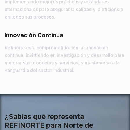
implementando mejores prácticas y estándares
internacionales para asegurar la calidad y la eficiencia
en todos sus procesos.
Innovación Continua
Refinorte está comprometido con la innovación
continua, invirtiendo en investigación y desarrollo para
mejorar sus productos y servicios, y mantenerse a la
vanguardia del sector industrial.
¿Sabías qué representa
REFINORTE
para Norte de