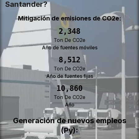
Santander?
Mitigación de emisiones de CO2e:
2,558
Ton De CO2e
Año de fuentes móviles
9,271
Ton De CO2e
Año de fuentes fijas
11,828
Ton De CO2e
Año
Generación de nuevos empleos
(Py):